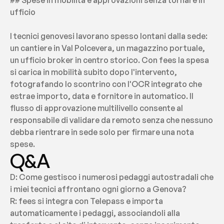
## Spese in mobilità e approvazioni senza tornare in 
ufficio
I tecnici genovesi lavorano spesso lontani dalla sede: 
un cantiere in Val Polcevera, un magazzino portuale, 
un ufficio broker in centro storico. Con fees la spesa 
si carica in mobilità subito dopo l'intervento, 
fotografando lo scontrino con l'OCR integrato che 
estrae importo, data e fornitore in automatico. Il 
flusso di approvazione multilivello consente al 
responsabile di validare da remoto senza che nessuno 
debba rientrare in sede solo per firmare una nota 
spese.
Q&A
D: Come gestisco i numerosi pedaggi autostradali che 
i miei tecnici affrontano ogni giorno a Genova?
R: fees si integra con Telepass e importa 
automaticamente i pedaggi, associandoli alla 