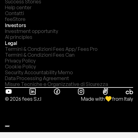
Success Stories
Help center
Contatti
feeStore
Investors
Investment opportunity
AI principles
Legal
Termini & Condizioni Fees App/ Fees Pro
Termini & Condizioni Fees Can
Privacy Policy
Cookie Policy
Security Accountability Memo
Data Processing Agreement
Misure Tecniche e Organizzative di Sicurezza
Made with
from Italy
© 2026 fees S.r.l