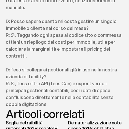
trasferta e al sito di intervento, senza inserimento 
manuale.
D: Posso sapere quanto mi costa gestire un singolo 
immobile o cliente nel corso del mese?
R: Sì. Taggando ogni spesa al codice sito o commessa 
ottieni un riepilogo dei costi per immobile, utile per 
calcolare la marginalità e impostare il pricing dei 
contratti.
D: fees si collega ai gestionali già in uso nella nostra 
azienda di facility?
R: Sì, fees offre API (fees Can) e export verso i 
principali gestionali contabili, così i dati di spesa 
confluiscono direttamente nella contabilità senza 
doppia digitazione.
Articoli correlati
Soglia detraibilità
Dematerializzazione note
ristoranti 2026: regole IVA
spese 2026: obblighi e