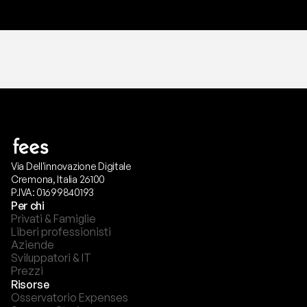
Via Dell'innovazione Digitale
Cremona, Italia 26100
P.IVA: 01699840193
Per chi
Privati & Famiglie
Liberi professionisti
Aziende
Sviluppatori & IT
Prezzi
Risorse
Osservatorio Expenses