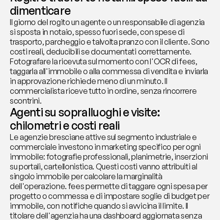
dimenticare
Il giorno del rogito un agente o un responsabile di agenzia 
si sposta in notaio, spesso fuori sede, con spese di 
trasporto, parcheggio e talvolta pranzo con il cliente. Sono 
costi reali, deducibili se documentati correttamente. 
Fotografare la ricevuta sul momento con l'OCR di fees, 
taggarla all'immobile o alla commessa di vendita e inviarla 
in approvazione richiede meno di un minuto. Il 
commercialista riceve tutto in ordine, senza rincorrere 
scontrini.
Agenti su sopralluoghi e visite: 
chilometri e costi reali
Le agenzie bresciane attive sul segmento industriale e 
commerciale investono in marketing specifico per ogni 
immobile: fotografie professionali, planimetrie, inserzioni 
su portali, cartellonistica. Questi costi vanno attribuiti al 
singolo immobile per calcolare la marginalità 
dell'operazione. fees permette di taggare ogni spesa per 
progetto o commessa e di impostare soglie di budget per 
immobile, con notifiche quando si avvicina il limite. Il 
titolare dell'agenzia ha una dashboard aggiornata senza 