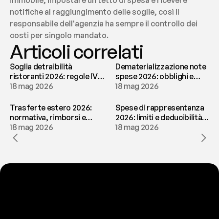
immobile, impostare un tetto di spesa e ricevere 
notifiche al raggiungimento delle soglie, così il 
responsabile dell'agenzia ha sempre il controllo dei 
costi per singolo mandato.
Articoli correlati
Soglia detraibilità
Dematerializzazione note
ristoranti 2026: regole IVA
spese 2026: obblighi e
e deducibilità | fees
18 mag 2026
conservazione | fees
18 mag 2026
Trasferte estero 2026:
Spese di rappresentanza
normativa, rimborsi e
2026: limiti e deducibilità |
tassazione | fees
18 mag 2026
fees
18 mag 2026
P
r
o
n
t
o
a
t
o
g
l
i
e
r
t
i
q
u
e
s
t
o