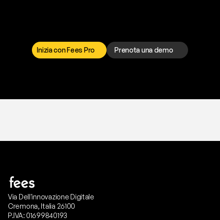
p
r
o
b
l
e
m
a
d
a
l
l
a
t
e
s
t
a
?
I
l
n
o
s
t
r
o
t
e
a
m
d
i
s
u
p
p
o
r
t
o
è
a
t
u
a
d
i
s
p
o
s
i
z
i
o
n
e
p
e
r
r
i
s
o
l
v
e
r
e
q
u
a
l
s
i
a
s
i
p
r
o
b
l
e
m
a
.
S
c
e
g
l
i
i
l
c
a
n
a
l
e
c
h
e
p
r
e
f
e
r
i
s
c
i
.
Inizia con Fees Pro
Prenota una demo
T
r
i
a
l
g
r
a
t
i
s
,
n
e
s
s
u
n
a
c
a
r
t
a
r
i
c
h
i
e
s
t
a
.
Via Dell'innovazione Digitale
Cremona, Italia 26100
P.IVA: 01699840193