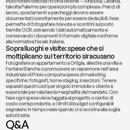
studi notarili dislocati in città diverse — Siracusa, Catania, 
talvolta Palermo per operazioni più complesse. Pranzi di 
lavoro, spostamenti e parcheggi devono essere 
documentati correttamente per essere deducibili. fees 
permette di fotografare ricevute e scontrini sul posto 
tramite OCR, estraendo i dati automaticamente e 
conservando i documenti in formato digitale conforme 
alla normativa fiscale italiana.
Sopralluoghi e visite: spese che si 
moltiplicano sul territorio siracusano
Fotografare un appartamento a Ortigia, allestire una villa a 
Fontane Bianche o promuovere un capannone nell'area 
industriale di Priolo comporta spese di marketing 
specifiche: fotografi, home staging, inserzioni. Tenere 
separati questi costi per singolo immobile o cliente è 
essenziale per valutare la marginalità del mandato. Con 
fees ogni spesa viene taggata al progetto o centro di 
costo corrispondente, e i limiti di budget configurabili 
segnalano in tempo reale quando ci si avvicina alla soglia 
autorizzata.
Q&A