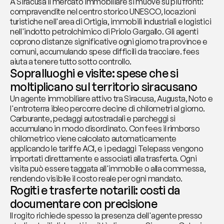
A Siracusa il mercato immobiliare si muove su più fronti: 
compravendite nel centro storico UNESCO, locazioni 
turistiche nell'area di Ortigia, immobili industriali e logistici 
nell'indotto petrolchimico di Priolo Gargallo. Gli agenti 
coprono distanze significative ogni giorno tra province e 
comuni, accumulando spese difficili da tracciare. fees 
aiuta a tenere tutto sotto controllo.
Sopralluoghi e visite: spese che si 
moltiplicano sul territorio siracusano
Un agente immobiliare attivo tra Siracusa, Augusta, Noto e 
l'entroterra ibleo percorre decine di chilometri al giorno. 
Carburante, pedaggi autostradali e parcheggi si 
accumulano in modo disordinato. Con fees il rimborso 
chilometrico viene calcolato automaticamente 
applicando le tariffe ACI, e i pedaggi Telepass vengono 
importati direttamente e associati alla trasferta. Ogni 
visita può essere taggata all'immobile o alla commessa, 
rendendo visibile il costo reale per ogni mandato.
Rogiti e trasferte notarili: costi da 
documentare con precisione
Il rogito richiede spesso la presenza dell'agente presso 