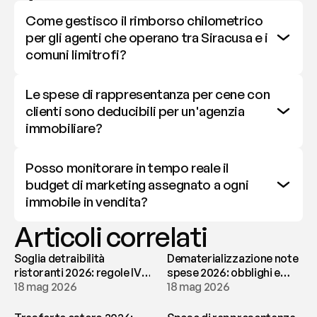
Come gestisco il rimborso chilometrico 
per gli agenti che operano tra Siracusa e i 
comuni limitrofi?
Le spese di rappresentanza per cene con 
clienti sono deducibili per un'agenzia 
immobiliare?
Posso monitorare in tempo reale il 
budget di marketing assegnato a ogni 
immobile in vendita?
Articoli correlati
Soglia detraibilità
Dematerializzazione note
ristoranti 2026: regole IVA
spese 2026: obblighi e
e deducibilità | fees
18 mag 2026
conservazione | fees
18 mag 2026