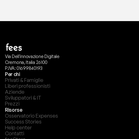
Via Dell'innovazione Digitale
Cremona, Italia 26100
P.IVA: 01699840193
Per chi
Privati & Famiglie
Liberi professionisti
Aziende
Sviluppatori & IT
Prezzi
Risorse
Osservatorio Expenses
Success Stories
Help center
Contatti