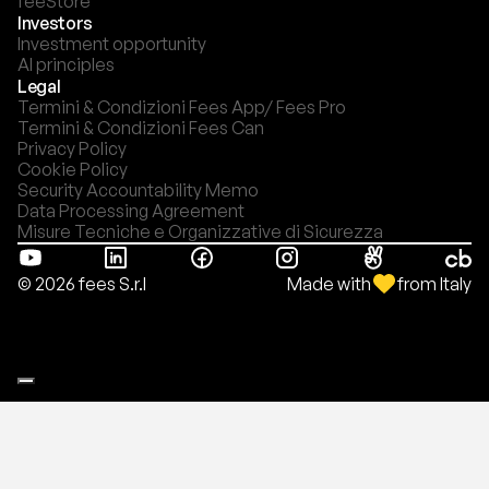
feeStore
Investors
Investment opportunity
AI principles
Legal
Termini & Condizioni Fees App/ Fees Pro
Termini & Condizioni Fees Can
Privacy Policy
Cookie Policy
Security Accountability Memo
Data Processing Agreement
Misure Tecniche e Organizzative di Sicurezza
Made with
from Italy
© 2026 fees S.r.l
Le tue preferenze relative alla privacy
Informativa sulla raccolta