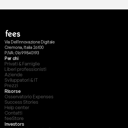
Via Dell'innovazione Digitale
Cremona, Italia 26100
P.IVA: 01699840193
Per chi
Privati & Famiglie
Liberi professionisti
Aziende
Sviluppatori & IT
Prezzi
Risorse
Osservatorio Expenses
Success Stories
Help center
Contatti
feeStore
Investors