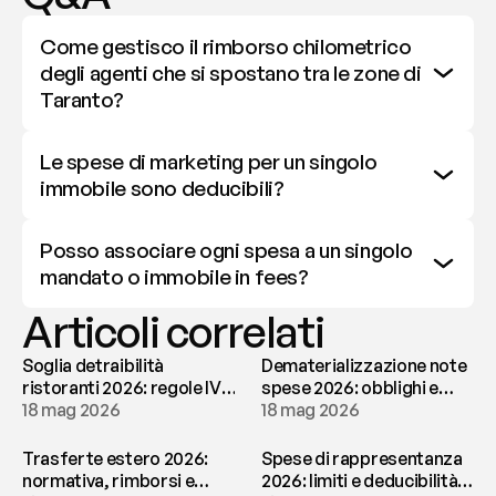
Come gestisco il rimborso chilometrico 
degli agenti che si spostano tra le zone di 
Taranto?
Le spese di marketing per un singolo 
immobile sono deducibili?
Posso associare ogni spesa a un singolo 
mandato o immobile in fees?
Articoli correlati
Soglia detraibilità
Dematerializzazione note
ristoranti 2026: regole IVA
spese 2026: obblighi e
e deducibilità | fees
18 mag 2026
conservazione | fees
18 mag 2026
Trasferte estero 2026:
Spese di rappresentanza
normativa, rimborsi e
2026: limiti e deducibilità |