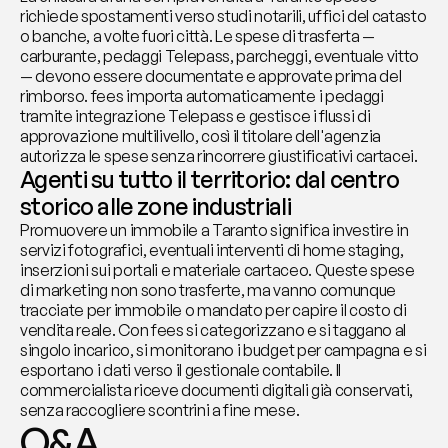
richiede spostamenti verso studi notarili, uffici del catasto 
o banche, a volte fuori città. Le spese di trasferta — 
carburante, pedaggi Telepass, parcheggi, eventuale vitto 
— devono essere documentate e approvate prima del 
rimborso. fees importa automaticamente i pedaggi 
tramite integrazione Telepass e gestisce i flussi di 
approvazione multilivello, così il titolare dell'agenzia 
autorizza le spese senza rincorrere giustificativi cartacei.
Agenti su tutto il territorio: dal centro 
storico alle zone industriali
Promuovere un immobile a Taranto significa investire in 
servizi fotografici, eventuali interventi di home staging, 
inserzioni sui portali e materiale cartaceo. Queste spese 
di marketing non sono trasferte, ma vanno comunque 
tracciate per immobile o mandato per capire il costo di 
vendita reale. Con fees si categorizzano e si taggano al 
singolo incarico, si monitorano i budget per campagna e si 
esportano i dati verso il gestionale contabile. Il 
commercialista riceve documenti digitali già conservati, 
senza raccogliere scontrini a fine mese.
Q&A