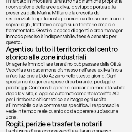
Il mercato immobiliare tarantino ha dinamiche proprie: la 
riconversione delle aree ex Ilva, lo sviluppo portuale, la 
presenza della Marina Militare e la crescita del 
residenziale lungo la costa generano un flusso continuo di 
sopralluoghi, trattative e rogiti su un territorio ampio e 
frammentato. Gestire le spese di agenti e area manager 
in modo preciso è indispensabile. fees è pensato per 
questo.
Agenti su tutto il territorio: dal centro 
storico alle zone industriali
Un agente immobiliare tarantino può passare dalla Città 
Vecchia a un capannone dismesso nell'area ex Ilva fino a 
un'abitazione a Lido Azzurro nello stesso giorno. Ogni 
spostamento genera spese di carburante, pedaggi e 
parcheggi. Con fees le spese si caricano in mobilità subito 
dopo la visita, si applica automaticamente la tariffa ACI 
per il rimborso chilometrico e si tagga ogni uscita 
all'immobile o alla commessa specifica. Il responsabile 
vede in tempo reale quanto costa operare su ciascuna 
zona.
Rogiti, perizie e trasferte notarili
La chiusura di una compravendita a Taranto spesso 