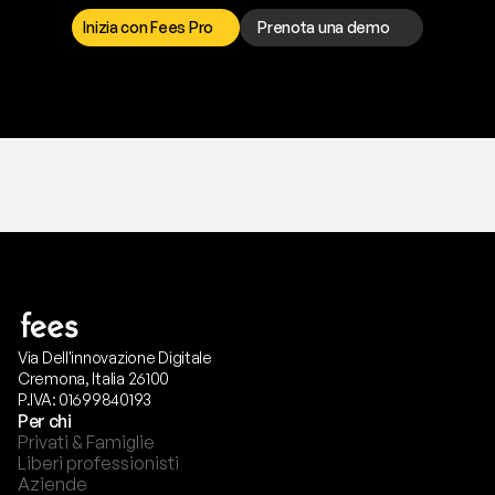
p
r
e
f
e
r
i
s
c
i
.
Inizia con Fees Pro
Prenota una demo
T
r
i
a
l
g
r
a
t
i
s
,
n
e
s
s
u
n
a
c
a
r
t
a
r
i
c
h
i
e
s
t
a
.
Via Dell'innovazione Digitale
Cremona, Italia 26100
P.IVA: 01699840193
Per chi
Privati & Famiglie
Liberi professionisti
Aziende