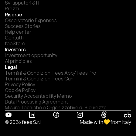
Sviluppatori & IT
Prezzi
Risorse
Osservatorio Expenses
Success Stories
Help center
Contatti
feeStore
Investors
Investment opportunity
AI principles
Legal
Termini & Condizioni Fees App/ Fees Pro
Termini & Condizioni Fees Can
Privacy Policy
Cookie Policy
Security Accountability Memo
Data Processing Agreement
Misure Tecniche e Organizzative di Sicurezza
Made with
from Italy
© 2026 fees S.r.l