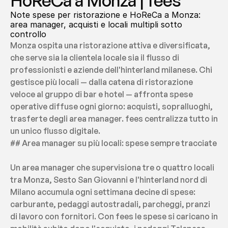
HoReCa a Monza | fees
Note spese per ristorazione e HoReCa a Monza: 
area manager, acquisti e locali multipli sotto 
controllo
Monza ospita una ristorazione attiva e diversificata, 
che serve sia la clientela locale sia il flusso di 
professionisti e aziende dell'hinterland milanese. Chi 
gestisce più locali — dalla catena di ristorazione 
veloce al gruppo di bar e hotel — affronta spese 
operative diffuse ogni giorno: acquisti, sopralluoghi, 
trasferte degli area manager. fees centralizza tutto in 
un unico flusso digitale.
## Area manager su più locali: spese sempre tracciate
Un area manager che supervisiona tre o quattro locali 
tra Monza, Sesto San Giovanni e l'hinterland nord di 
Milano accumula ogni settimana decine di spese: 
carburante, pedaggi autostradali, parcheggi, pranzi 
di lavoro con fornitori. Con fees le spese si caricano in 