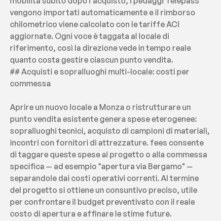
mobilità subito dopo l'acquisto, i pedaggi Telepass 
vengono importati automaticamente e il rimborso 
chilometrico viene calcolato con le tariffe ACI 
aggiornate. Ogni voce è taggata al locale di 
riferimento, così la direzione vede in tempo reale 
quanto costa gestire ciascun punto vendita.
## Acquisti e sopralluoghi multi-locale: costi per 
commessa
Aprire un nuovo locale a Monza o ristrutturare un 
punto vendita esistente genera spese eterogenee: 
sopralluoghi tecnici, acquisto di campioni di materiali, 
incontri con fornitori di attrezzature. fees consente 
di taggare queste spese al progetto o alla commessa 
specifica — ad esempio "apertura via Bergamo" — 
separandole dai costi operativi correnti. Al termine 
del progetto si ottiene un consuntivo preciso, utile 
per confrontare il budget preventivato con il reale 
costo di apertura e affinare le stime future.