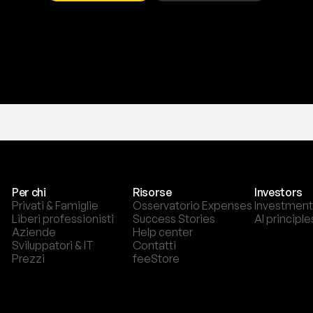
T
r
i
a
l
g
r
a
t
i
s
,
n
e
s
s
u
n
a
c
a
r
t
a
r
i
c
h
i
e
s
t
a
.
Per chi
Risorse
Investors
Privati & Famiglie
Osservatorio Expenses
Investment
Liberi professionisti
Success Stories
AI principle
Aziende
Help center
Sviluppatori & IT
Contatti
Prezzi
feeStore