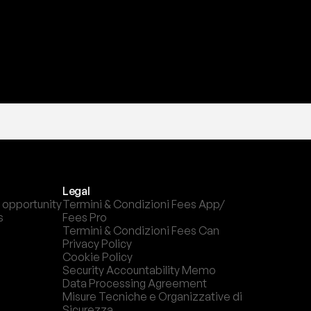
Legal
 opportunity
Termini & Condizioni Fees App/ 
s
Fees Pro
Termini & Condizioni Fees Can
Privacy Policy
Cookie Policy
Security Accountability Memo
Data Processing Agreement
Misure Tecniche e Organizzative di 
Sicurezza