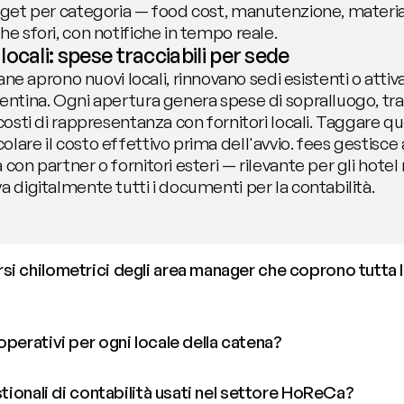
udget per categoria — food cost, manutenzione, materia
he sfori, con notifiche in tempo reale.
ocali: spese tracciabili per sede
aprono nuovi locali, rinnovano sedi esistenti o attivan
rentina. Ogni apertura genera spese di sopralluogo, tr
 costi di rappresentanza con fornitori locali. Taggare q
lare il costo effettivo prima dell'avvio. fees gestisce a
 con partner o fornitori esteri — rilevante per gli hote
a digitalmente tutti i documenti per la contabilità.
i chilometrici degli area manager che coprono tutta l
operativi per ogni locale della catena?
stionali di contabilità usati nel settore HoReCa?