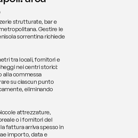
o
erie strutturate, bar e 
metropolitana. Gestire le 
nisola sorrentina richiede 
tra locali, fornitori e 
ggi nei centri storici: 
 o alla commessa 
are su ciascun punto 
icamente, eliminando 
iccole attrezzature, 
ale o i fornitori del 
 fattura arriva spesso in 
e importo, data e 