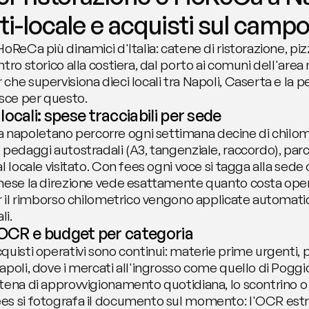
i-locale e acquisti sul camp
oReCa più dinamici d'Italia: catene di ristorazione, pizz
tro storico alla costiera, dal porto ai comuni dell'area 
he supervisiona dieci locali tra Napoli, Caserta e la pe
asce per questo.
ocali: spese tracciabili per sede
poletano percorre ogni settimana decine di chilometri 
pedaggi autostradali (A3, tangenziale, raccordo), parche
l locale visitato. Con fees ogni voce si tagga alla sede
 mese la direzione vede esattamente quanto costa oper
er il rimborso chilometrico vengono applicate automat
li.
: OCR e budget per categoria
uisti operativi sono continui: materie prime urgenti, p
poli, dove i mercati all'ingrosso come quello di Poggiore
ena di approvvigionamento quotidiana, lo scontrino o la
es si fotografa il documento sul momento: l'OCR estra