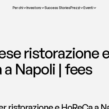
Per chi
Investors
Success Stories
Prezzi
Eventi
se ristorazione e
a Napoli | fees
r ristorazione e HoReCa a Nap