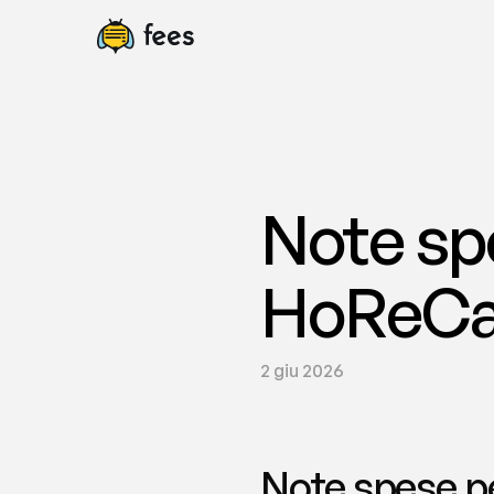
Note spe
HoReCa 
2 giu 2026
Note spese pe