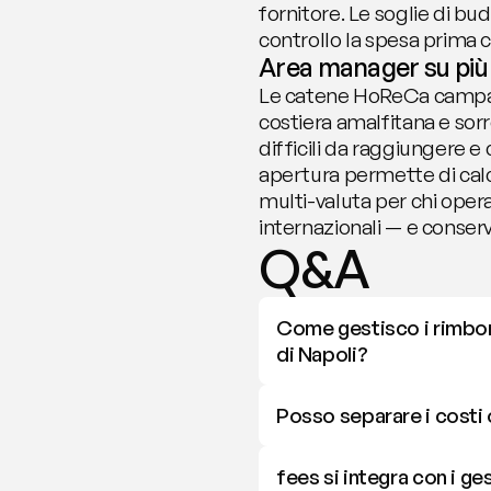
fornitore. Le soglie di b
controllo la spesa prima c
Area manager su più l
Le catene HoReCa campane 
costiera amalfitana e sor
difficili da raggiungere e
apertura permette di calco
multi-valuta per chi opera
internazionali — e conserv
Q&A
Come gestisco i rimbors
di Napoli?
Posso separare i costi 
fees si integra con i ge