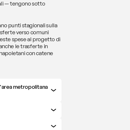
li — tengono sotto 
o punti stagionali sulla 
asferte verso comuni 
ueste spese al progetto di 
nche le trasferte in 
l napoletani con catene 
'area metropolitana 