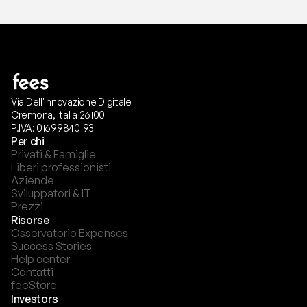
Via Dell'innovazione Digitale
Cremona, Italia 26100
P.IVA: 01699840193
Per chi
Privati & Famiglie
Liberi professionisti
Aziende
Sviluppatori & IT
Prezzi
Risorse
Osservatorio Expenses
Success Stories
Help center
Contatti
feeStore
Investors