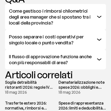
Come gestisco i rimborsi chilometrici 
degli area manager che si spostano tra i 
locali della provincia?
Posso separare i costi operativi per 
singolo locale o punto vendita?
Il flusso di approvazione funziona anche 
con più responsabili di area?
Articoli correlati
Soglia detraibilità
Dematerializzazione note
ristoranti 2026: regole IVA
spese 2026: obblighi e
e deducibilità | fees
18 mag 2026
conservazione | fees
18 mag 2026
Trasferte estero 2026:
Spese di rappresentanza
normativa, rimborsi e
2026: limiti e deducibilità |