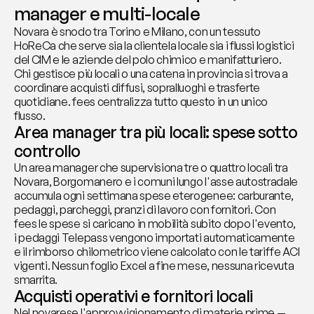
manager e multi-locale
Novara è snodo tra Torino e Milano, con un tessuto 
HoReCa che serve sia la clientela locale sia i flussi logistici 
del CIM e le aziende del polo chimico e manifatturiero. 
Chi gestisce più locali o una catena in provincia si trova a 
coordinare acquisti diffusi, sopralluoghi e trasferte 
quotidiane. fees centralizza tutto questo in un unico 
flusso.
Area manager tra più locali: spese sotto 
controllo
Un area manager che supervisiona tre o quattro locali tra 
Novara, Borgomanero e i comuni lungo l'asse autostradale 
accumula ogni settimana spese eterogenee: carburante, 
pedaggi, parcheggi, pranzi di lavoro con fornitori. Con 
fees le spese si caricano in mobilità subito dopo l'evento, 
i pedaggi Telepass vengono importati automaticamente 
e il rimborso chilometrico viene calcolato con le tariffe ACI 
vigenti. Nessun foglio Excel a fine mese, nessuna ricevuta 
smarrita.
Acquisti operativi e fornitori locali
Nel novarese l'approvvigionamento di materie prime — 