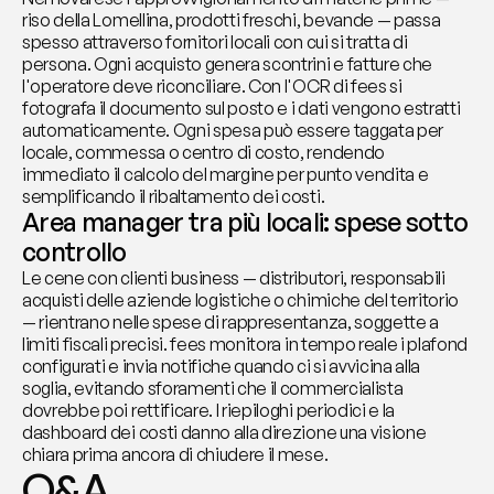
riso della Lomellina, prodotti freschi, bevande — passa 
spesso attraverso fornitori locali con cui si tratta di 
persona. Ogni acquisto genera scontrini e fatture che 
l'operatore deve riconciliare. Con l'OCR di fees si 
fotografa il documento sul posto e i dati vengono estratti 
automaticamente. Ogni spesa può essere taggata per 
locale, commessa o centro di costo, rendendo 
immediato il calcolo del margine per punto vendita e 
semplificando il ribaltamento dei costi.
Area manager tra più locali: spese sotto 
controllo
Le cene con clienti business — distributori, responsabili 
acquisti delle aziende logistiche o chimiche del territorio 
— rientrano nelle spese di rappresentanza, soggette a 
limiti fiscali precisi. fees monitora in tempo reale i plafond 
configurati e invia notifiche quando ci si avvicina alla 
soglia, evitando sforamenti che il commercialista 
dovrebbe poi rettificare. I riepiloghi periodici e la 
dashboard dei costi danno alla direzione una visione 
chiara prima ancora di chiudere il mese.
Q&A