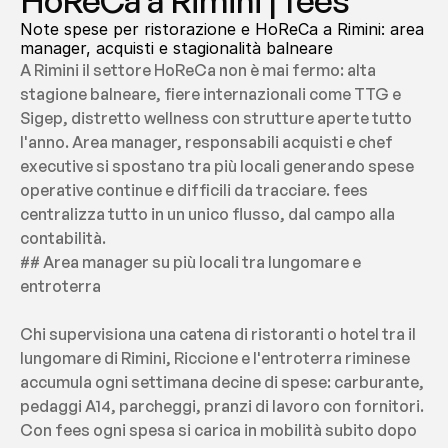
HoReCa a Rimini | fees
Note spese per ristorazione e HoReCa a Rimini: area 
manager, acquisti e stagionalità balneare
A Rimini il settore HoReCa non è mai fermo: alta 
stagione balneare, fiere internazionali come TTG e 
Sigep, distretto wellness con strutture aperte tutto 
l'anno. Area manager, responsabili acquisti e chef 
executive si spostano tra più locali generando spese 
operative continue e difficili da tracciare. fees 
centralizza tutto in un unico flusso, dal campo alla 
contabilità.
## Area manager su più locali tra lungomare e 
entroterra
Chi supervisiona una catena di ristoranti o hotel tra il 
lungomare di Rimini, Riccione e l'entroterra riminese 
accumula ogni settimana decine di spese: carburante, 
pedaggi A14, parcheggi, pranzi di lavoro con fornitori. 
Con fees ogni spesa si carica in mobilità subito dopo 