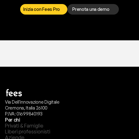
p
r
e
f
e
r
i
s
c
i
.
Inizia con Fees Pro
Prenota una demo
T
r
i
a
l
g
r
a
t
i
s
,
n
e
s
s
u
n
a
c
a
r
t
a
r
i
c
h
i
e
s
t
a
.
Via Dell'innovazione Digitale
Cremona, Italia 26100
P.IVA: 01699840193
Per chi
Privati & Famiglie
Liberi professionisti
Aziende