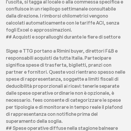
l'uscita, si tagga al locale o alla commessa specifica e 
confluisce in un riepilogo settimanale consultabile 
dalla direzione. I rimborsi chilometrici vengono 
calcolati automaticamente con le tariffe ACI, senza 
fogli Excel o approssimazioni.
## Acquisti e sopralluoghi durante le fiere di settore
Sigep e TTG portano a Rimini buyer, direttori F&B e 
responsabili acquisti da tutta Italia. Partecipare 
significa spese di trasferta, biglietti, pranzi con 
partner e fornitori. Queste voci rientrano spesso nelle 
spese di rappresentanza, soggette a limiti fiscali di 
deducibilità proporzionali ai ricavi: tenerle separate 
dalle spese operative ordinarie non è opzionale, è 
necessario. fees consente di categorizzare le spese 
per tipologia e di monitorare in tempo reale il plafond 
di rappresentanza con notifiche prima del 
superamento della soglia.
## Spese operative diffuse nella stagione balneare