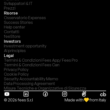
Sviluppatori & IT
Prezzi
Risorse
Osservatorio Expenses
Success Stories
Help center
Contatti
feeStore
Investors
Investment opportunity
AI principles
Legal
Termini & Condizioni Fees App/ Fees Pro
Termini & Condizioni Fees Can
Privacy Policy
Cookie Policy
Security Accountability Memo
Data Processing Agreement
Misure Tecniche e Organizzative di Sicurezza
Made with
from Italy
© 2026 fees S.r.l