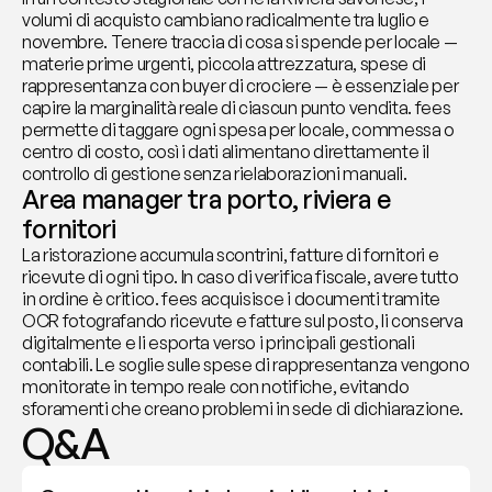
volumi di acquisto cambiano radicalmente tra luglio e 
novembre. Tenere traccia di cosa si spende per locale — 
materie prime urgenti, piccola attrezzatura, spese di 
rappresentanza con buyer di crociere — è essenziale per 
capire la marginalità reale di ciascun punto vendita. fees 
permette di taggare ogni spesa per locale, commessa o 
centro di costo, così i dati alimentano direttamente il 
controllo di gestione senza rielaborazioni manuali.
Area manager tra porto, riviera e 
fornitori
La ristorazione accumula scontrini, fatture di fornitori e 
ricevute di ogni tipo. In caso di verifica fiscale, avere tutto 
in ordine è critico. fees acquisisce i documenti tramite 
OCR fotografando ricevute e fatture sul posto, li conserva 
digitalmente e li esporta verso i principali gestionali 
contabili. Le soglie sulle spese di rappresentanza vengono 
monitorate in tempo reale con notifiche, evitando 
sforamenti che creano problemi in sede di dichiarazione.
Q&A