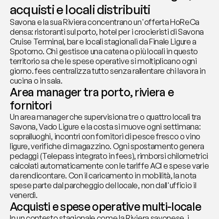
acquisti e locali distribuiti
Savona e la sua Riviera concentrano un'offerta HoReCa 
densa: ristoranti sul porto, hotel per i crocieristi di Savona 
Cruise Terminal, bar e locali stagionali da Finale Ligure a 
Spotorno. Chi gestisce una catena o più locali in questo 
territorio sa che le spese operative si moltiplicano ogni 
giorno. fees centralizza tutto senza rallentare chi lavora in 
cucina o in sala.
Area manager tra porto, riviera e 
fornitori
Un area manager che supervisiona tre o quattro locali tra 
Savona, Vado Ligure e la costa si muove ogni settimana: 
sopralluoghi, incontri con fornitori di pesce fresco o vino 
ligure, verifiche di magazzino. Ogni spostamento genera 
pedaggi (Telepass integrato in fees), rimborsi chilometrici 
calcolati automaticamente con le tariffe ACI e spese varie 
da rendicontare. Con il caricamento in mobilità, la nota 
spese parte dal parcheggio del locale, non dall'ufficio il 
venerdì.
Acquisti e spese operative multi-locale
In un contesto stagionale come la Riviera savonese, i 