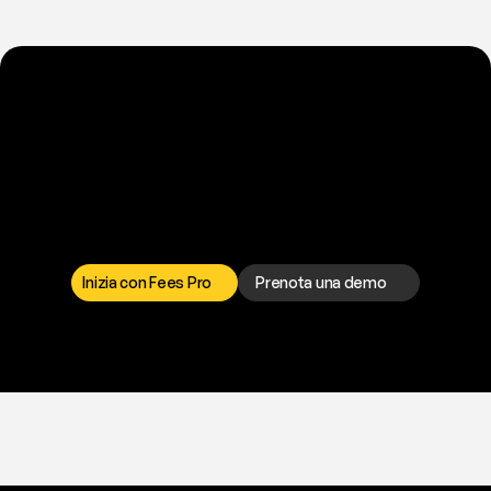
P
r
o
n
t
o
a
t
o
g
l
i
e
r
t
i
q
u
e
s
t
o
p
r
o
b
l
e
m
a
d
a
l
l
a
t
e
s
t
a
?
I
l
n
o
s
t
r
o
t
e
a
m
d
i
s
u
p
p
o
r
t
o
è
a
t
u
a
d
i
s
p
o
s
i
z
i
o
n
e
p
e
r
r
i
s
o
l
v
e
r
e
q
u
a
l
s
i
a
s
i
p
r
o
b
l
e
m
a
.
S
c
e
g
l
i
i
l
c
a
n
a
l
e
c
h
e
p
r
e
f
e
r
i
s
c
i
.
Inizia con Fees Pro
Prenota una demo
T
r
i
a
l
g
r
a
t
i
s
,
n
e
s
s
u
n
a
c
a
r
t
a
r
i
c
h
i
e
s
t
a
.