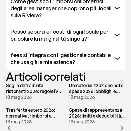
Come gestisco i rimborsi chilometrici 
degli area manager che coprono più locali 
sulla Riviera?
Posso separare i costi di ogni locale per 
calcolare la marginalità singola?
fees si integra con il gestionale contabile 
che usa già la mia azienda?
Articoli correlati
Soglia detraibilità
Dematerializzazione note
ristoranti 2026: regole IVA
spese 2026: obblighi e
e deducibilità | fees
18 mag 2026
conservazione | fees
18 mag 2026
Trasferte estero 2026:
Spese di rappresentanza
normativa, rimborsi e
2026: limiti e deducibilità |
tassazione | fees
18 mag 2026
fees
18 mag 2026