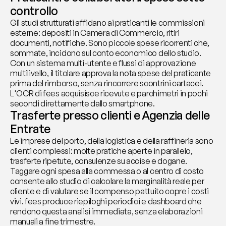
controllo
Gli studi strutturati affidano ai praticanti le commissioni 
esterne: depositi in Camera di Commercio, ritiri 
documenti, notifiche. Sono piccole spese ricorrenti che, 
sommate, incidono sul conto economico dello studio. 
Con un sistema multi-utente e flussi di approvazione 
multilivello, il titolare approva la nota spese del praticante 
prima del rimborso, senza rincorrere scontrini cartacei. 
L'OCR di fees acquisisce ricevute e parchimetri in pochi 
secondi direttamente dallo smartphone.
Trasferte presso clienti e Agenzia delle 
Entrate
Le imprese del porto, della logistica e della raffineria sono 
clienti complessi: molte pratiche aperte in parallelo, 
trasferte ripetute, consulenze su accise e dogane. 
Taggare ogni spesa alla commessa o al centro di costo 
consente allo studio di calcolare la marginalità reale per 
cliente e di valutare se il compenso pattuito copre i costi 
vivi. fees produce riepiloghi periodici e dashboard che 
rendono questa analisi immediata, senza elaborazioni 
manuali a fine trimestre.