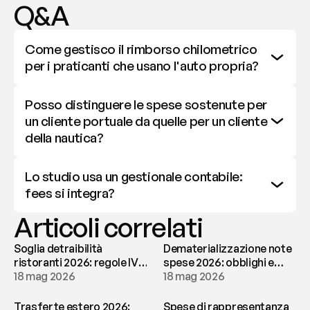
Q&A
Come gestisco il rimborso chilometrico 
per i praticanti che usano l'auto propria?
Posso distinguere le spese sostenute per 
un cliente portuale da quelle per un cliente 
della nautica?
Lo studio usa un gestionale contabile: 
fees si integra?
Articoli correlati
Soglia detraibilità
Dematerializzazione note
ristoranti 2026: regole IVA
spese 2026: obblighi e
e deducibilità | fees
18 mag 2026
conservazione | fees
18 mag 2026
Trasferte estero 2026:
Spese di rappresentanza