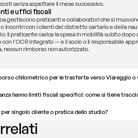
osti senza aspettare il mese successivo.
i e uffici fiscali
Lucca gestiscono praticanti e collaboratori che si muo
o incontri con i clienti del distretto cartario e della nau
lo: il praticante carica la spesa in mobilità subito dop
con l'OCR integrato — e il socio o il responsabile appr
a, nessun rimborso non autorizzato.
borso chilometrico per le trasferte verso Viareggio 
za hanno limiti fiscali specifici: come si tiene tracci
per singolo cliente o pratica dello studio?
rrelati