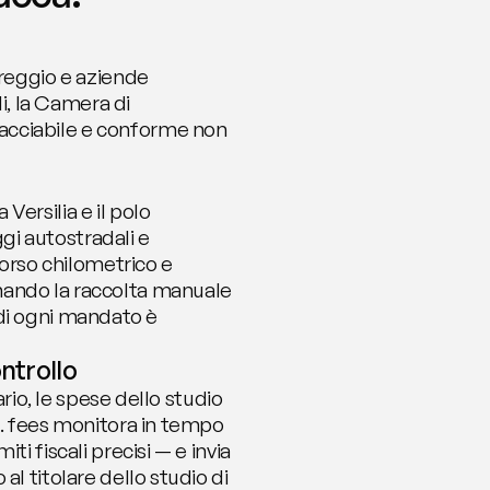
reggio e aziende 
i, la Camera di 
acciabile e conforme non 
ersilia e il polo 
i autostradali e 
rso chilometrico e 
nando la raccolta manuale 
 di ogni mandato è 
ntrollo
rio, le spese dello studio 
i. fees monitora in tempo 
i fiscali precisi — e invia 
l titolare dello studio di 