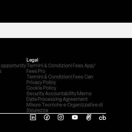
Legal
 opportunity
Termini & Condizioni Fees App/ 
s
Fees Pro
Termini & Condizioni Fees Can
Privacy Policy
Cookie Policy
Security Accountability Memo
Data Processing Agreement
Misure Tecniche e Organizzative di 
Sicurezza