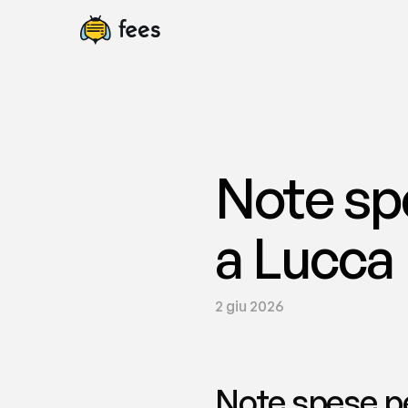
Note spe
a Lucca 
2 giu 2026
Note spese pe