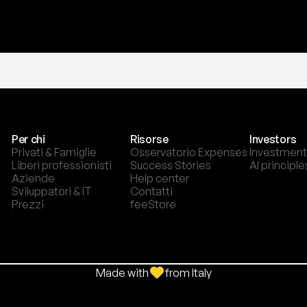
Per chi
Risorse
Investors
Privati & Famiglie
Osservatorio Expenses
Investment
Liberi professionisti
Success Stories
AI principle
Aziende
Help center
Sviluppatori & IT
Contatti
Prezzi
feeStore
Made with
from Italy