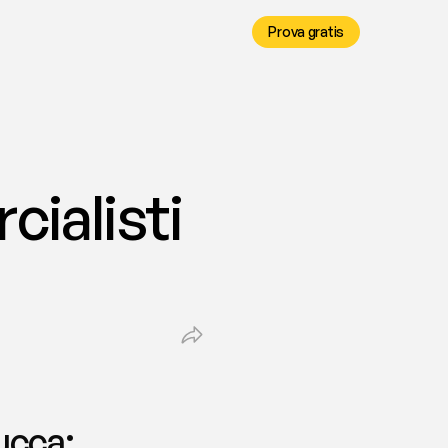
Prova gratis
alisti 
cca: 