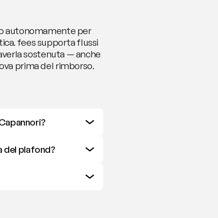
vono autonomamente per 
tica. fees supporta flussi 
o averla sostenuta — anche 
ova prima del rimborso. 
o Capannori?
a del plafond?