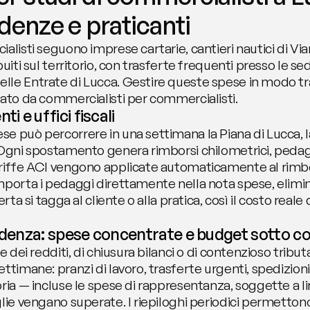
adenze e praticanti
alisti seguono imprese cartarie, cantieri nautici di Via
uiti sul territorio, con trasferte frequenti presso le sed
lle Entrate di Lucca. Gestire queste spese in modo tr
sato da commercialisti per commercialisti.
i e uffici fiscali
 può percorrere in una settimana la Piana di Lucca, la V
 Ogni spostamento genera rimborsi chilometrici, pedagg
ariffe ACI vengono applicate automaticamente al rimbo
mporta i pedaggi direttamente nella nota spese, elimi
erta si tagga al cliente o alla pratica, così il costo reale
cadenza: spese concentrate e budget sotto co
e dei redditi, di chiusura bilanci o di contenzioso tributa
ttimane: pranzi di lavoro, trasferte urgenti, spedizion
ia — incluse le spese di rappresentanza, soggette a limit
lie vengano superate. I riepiloghi periodici permettono a