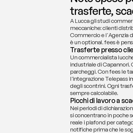
trasferte, sc
A Lucca gli studi commerci
meccaniche: clienti distrib
Commercio e l'Agenzia de
è un optional. fees è pen
Trasferte presso client
Un commercialista lucchese
industriale di Capannori.
parcheggi. Con fees le t
l'integrazione Telepass i
degli scontrini. Ogni trasf
sempre calcolabile.
Picchi di lavoro a s
Nei periodi di dichiarazion
si concentrano in poche se
reale i plafond per categor
notifiche prima che le sog