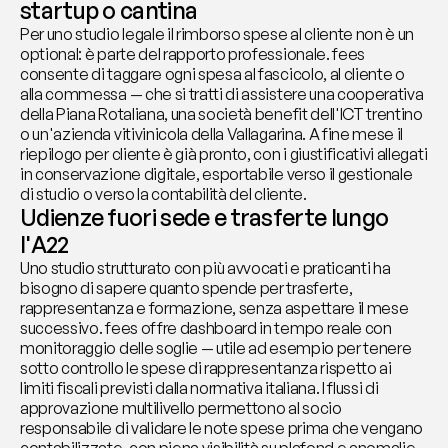
startup o cantina
Per uno studio legale il rimborso spese al cliente non è un 
optional: è parte del rapporto professionale. fees 
consente di taggare ogni spesa al fascicolo, al cliente o 
alla commessa — che si tratti di assistere una cooperativa 
della Piana Rotaliana, una società benefit dell'ICT trentino 
o un'azienda vitivinicola della Vallagarina. A fine mese il 
riepilogo per cliente è già pronto, con i giustificativi allegati 
in conservazione digitale, esportabile verso il gestionale 
di studio o verso la contabilità del cliente.
Udienze fuori sede e trasferte lungo 
l'A22
Uno studio strutturato con più avvocati e praticanti ha 
bisogno di sapere quanto spende per trasferte, 
rappresentanza e formazione, senza aspettare il mese 
successivo. fees offre dashboard in tempo reale con 
monitoraggio delle soglie — utile ad esempio per tenere 
sotto controllo le spese di rappresentanza rispetto ai 
limiti fiscali previsti dalla normativa italiana. I flussi di 
approvazione multilivello permettono al socio 
responsabile di validare le note spese prima che vengano 