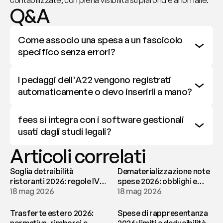
contabilizzate, con piena visibilità su plafond e anomalie.
Q&A
Come associo una spesa a un fascicolo 
specifico senza errori?
I pedaggi dell'A22 vengono registrati 
automaticamente o devo inserirli a mano?
fees si integra con i software gestionali 
usati dagli studi legali?
Articoli correlati
Soglia detraibilità
Dematerializzazione note
ristoranti 2026: regole IVA
spese 2026: obblighi e
e deducibilità | fees
18 mag 2026
conservazione | fees
18 mag 2026
Trasferte estero 2026:
Spese di rappresentanza