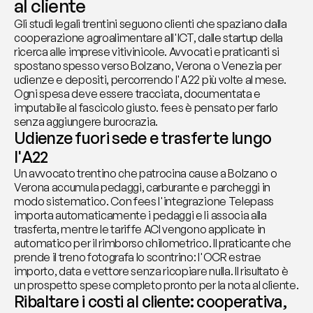
al cliente
Gli studi legali trentini seguono clienti che spaziano dalla 
cooperazione agroalimentare all'ICT, dalle startup della 
ricerca alle imprese vitivinicole. Avvocati e praticanti si 
spostano spesso verso Bolzano, Verona o Venezia per 
udienze e depositi, percorrendo l'A22 più volte al mese. 
Ogni spesa deve essere tracciata, documentata e 
imputabile al fascicolo giusto. fees è pensato per farlo 
senza aggiungere burocrazia.
Udienze fuori sede e trasferte lungo 
l'A22
Un avvocato trentino che patrocina cause a Bolzano o 
Verona accumula pedaggi, carburante e parcheggi in 
modo sistematico. Con fees l'integrazione Telepass 
importa automaticamente i pedaggi e li associa alla 
trasferta, mentre le tariffe ACI vengono applicate in 
automatico per il rimborso chilometrico. Il praticante che 
prende il treno fotografa lo scontrino: l'OCR estrae 
importo, data e vettore senza ricopiare nulla. Il risultato è 
un prospetto spese completo pronto per la nota al cliente.
Ribaltare i costi al cliente: cooperativa, 