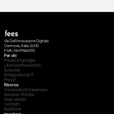
Via Dell'innovazione Digitale
Cremona, Italia 26100
P.IVA: 01699840193
Per chi
Privati & Famiglie
Liberi professionisti
Aziende
Sviluppatori & IT
Prezzi
Risorse
Osservatorio Expenses
Success Stories
Help center
Contatti
feeStore