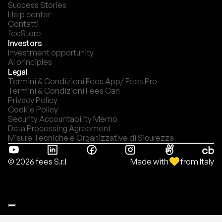
Success Stories
Help center
Contatti
feeStore
Investors
Investment opportunity
AI principles
Legal
Termini & Condizioni Fees App/ Fees Pro
Termini & Condizioni Fees Can
Privacy Policy
Cookie Policy
Security Accountability Memo
Data Processing Agreement
Misure Tecniche e Organizzative di Sicurezza
Made with
from Italy
© 2026 fees S.r.l