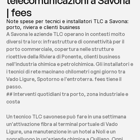
telecomunicazioni a Savona 
| fees
Note spese per tecnici e installatori TLC a Savona: 
porto, riviera e clienti business
A Savona le aziende TLC operano in contesti molto 
diversi tra loro: infrastrutture di connettività per il 
porto commerciale, copertura nelle strutture 
ricettive della Riviera di Ponente, clienti business 
nell'industria chimica e petrolchimica. Gli installatori e 
i tecnici di rete macinano chilometri ogni giorno tra 
Vado Ligure, Spotorno e l'entroterra. fees tiene il 
passo.
## Interventi quotidiani tra porto, zona industriale e 
costa
Un tecnico TLC savonese può fare in una settimana 
un'attivazione fibra al terminal portuale di Vado 
Ligure, una manutenzione in un hotel a Noli e un 
sopralluogo in un'azienda chimica a Quiliano. Ogni 