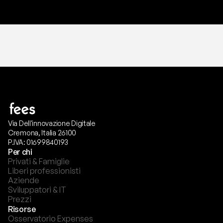
Via Dell'innovazione Digitale
Cremona, Italia 26100
P.IVA: 01699840193
Per chi
Privati & Famiglie
Liberi professionisti
Aziende
Sviluppatori & IT
Prezzi
Risorse
Osservatorio Expenses