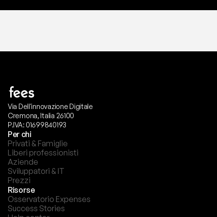
Via Dell'innovazione Digitale
Cremona, Italia 26100
P.IVA: 01699840193
Per chi
Privati & Famiglie
Liberi professionisti
Aziende
Sviluppatori & IT
Prezzi
Risorse
Osservatorio Expenses
Success Stories