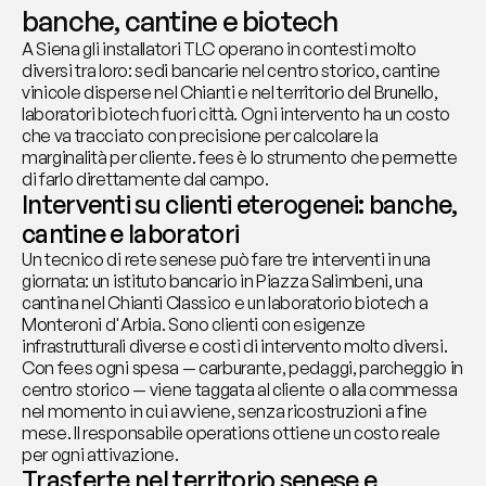
banche, cantine e biotech
A Siena gli installatori TLC operano in contesti molto 
diversi tra loro: sedi bancarie nel centro storico, cantine 
vinicole disperse nel Chianti e nel territorio del Brunello, 
laboratori biotech fuori città. Ogni intervento ha un costo 
che va tracciato con precisione per calcolare la 
marginalità per cliente. fees è lo strumento che permette 
di farlo direttamente dal campo.
Interventi su clienti eterogenei: banche, 
cantine e laboratori
Un tecnico di rete senese può fare tre interventi in una 
giornata: un istituto bancario in Piazza Salimbeni, una 
cantina nel Chianti Classico e un laboratorio biotech a 
Monteroni d'Arbia. Sono clienti con esigenze 
infrastrutturali diverse e costi di intervento molto diversi. 
Con fees ogni spesa — carburante, pedaggi, parcheggio in 
centro storico — viene taggata al cliente o alla commessa 
nel momento in cui avviene, senza ricostruzioni a fine 
mese. Il responsabile operations ottiene un costo reale 
per ogni attivazione.
Trasferte nel territorio senese e 