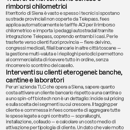
rimborsi chilometrici
Il territorio di Siena è vasto e spesso i tecnici si spostano 
su strade provinciali non coperte da Telepass. fees 
applica automaticamente le tariffe ACI per il rimborso 
chilometrico e importa i pedaggi autostradali tramite 
integrazione Telepass, coprendo entrambi i casi. Per le 
trasferte verso clienti fuori provincia — fiere del vino, 
congressi medicali, filiali bancarie in altre città toscane — 
la gestione multi-valuta e i riepiloghi periodici permettono 
al commercialista di ricevere tutto in ordine, senza 
rincorrere lo scontrino del casello.
Interventi su clienti eterogenei: banche, 
cantine e laboratori
Per un'azienda TLC che opera a Siena, sapere quanto 
costa attivare un cliente bancario rispetto a una cantina o 
a uno spin-off biotech non è un dettaglio: incide sul pricing 
e sulla scelta dei segmenti su cui crescere. Il tagging per 
cliente e commessa in fees consente di aggregare tutte 
le spese legate a ogni contratto — sopralluoghi, 
installazione, collaudo — e calcolare un costo medio di 
attivazione per tipologia di cliente. Un dato che vale molto 