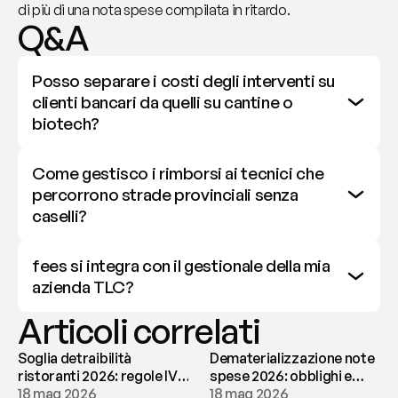
di più di una nota spese compilata in ritardo.
Q&A
Posso separare i costi degli interventi su 
clienti bancari da quelli su cantine o 
biotech?
Come gestisco i rimborsi ai tecnici che 
percorrono strade provinciali senza 
caselli?
fees si integra con il gestionale della mia 
azienda TLC?
Articoli correlati
Soglia detraibilità
Dematerializzazione note
ristoranti 2026: regole IVA
spese 2026: obblighi e
e deducibilità | fees
18 mag 2026
conservazione | fees
18 mag 2026