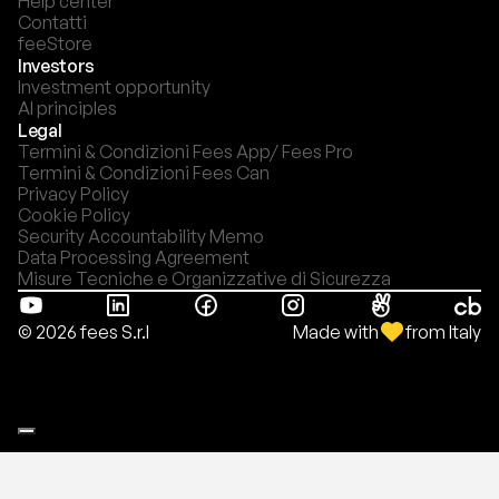
Help center
Contatti
feeStore
Investors
Investment opportunity
AI principles
Legal
Termini & Condizioni Fees App/ Fees Pro
Termini & Condizioni Fees Can
Privacy Policy
Cookie Policy
Security Accountability Memo
Data Processing Agreement
Misure Tecniche e Organizzative di Sicurezza
Made with
from Italy
© 2026 fees S.r.l
Le tue preferenze relative alla privacy