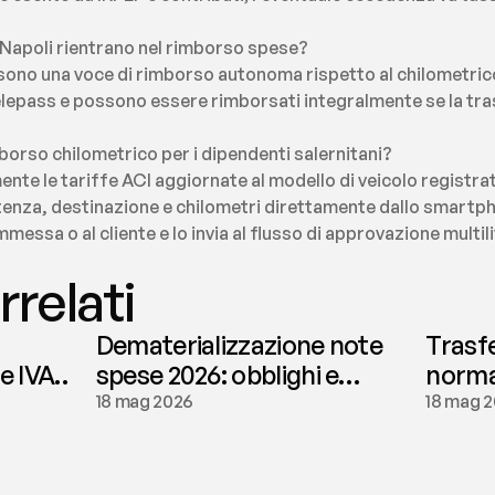
–Napoli rientrano nel rimborso spese?
i sono una voce di rimborso autonoma rispetto al chilometri
lepass e possono essere rimborsati integralmente se la trasf
borso chilometrico per i dipendenti salernitani?
nte le tariffe ACI aggiornate al modello di veicolo registrat
enza, destinazione e chilometri direttamente dallo smartphon
mmessa o al cliente e lo invia al flusso di approvazione multil
rrelati
Dematerializzazione note
Trasf
le IVA
spese 2026: obblighi e
normat
conservazione | fees
tassaz
18 mag 2026
18 mag 