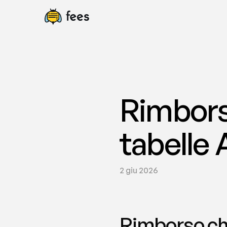
Rimborso
tabelle 
2 giu 2026
Rimborso chi