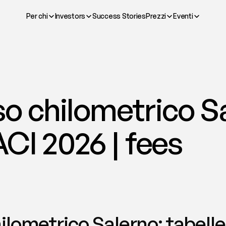
Per chi
Investors
Success Stories
Prezzi
Eventi
 chilometrico Sa
ACI 2026 | fees
lometrico Salerno: tabelle 