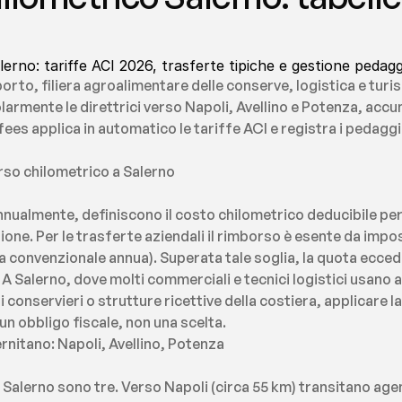
erno: tariffe ACI 2026, trasferte tipiche e gestione pedagg
porto, filiera agroalimentare delle conserve, logistica e turis
larmente le direttrici verso Napoli, Avellino e Potenza, accu
es applica in automatico le tariffe ACI e registra i pedaggi 
rso chilometrico a Salerno
nnualmente, definiscono il costo chilometrico deducibile per 
ione. Per le trasferte aziendali il rimborso è esente da impost
a convenzionale annua). Superata tale soglia, la quota ecced
 A Salerno, dove molti commerciali e tecnici logistici usano a
i conservieri o strutture ricettive della costiera, applicare la
un obbligo fiscale, non una scelta.
ernitano: Napoli, Avellino, Potenza
a Salerno sono tre. Verso Napoli (circa 55 km) transitano age