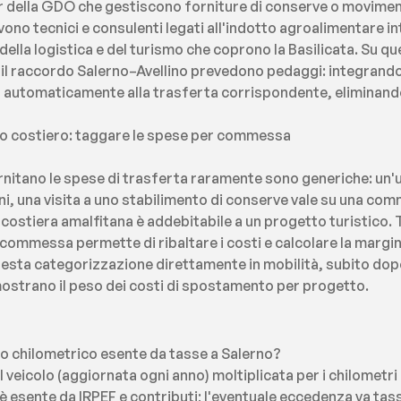
er della GDO che gestiscono forniture di conserve o movimen
vono tecnici e consulenti legati all'indotto agroalimentare in
ella logistica e del turismo che coprono la Basilicata. Su qu
 il raccordo Salerno–Avellino prevedono pedaggi: integrando
cia automaticamente alla trasferta corrispondente, eliminando
mo costiero: taggare le spese per commessa
itano le spese di trasferta raramente sono generiche: un'us
oni, una visita a uno stabilimento di conserve vale su una com
a costiera amalfitana è addebitabile a un progetto turistico.
a commessa permette di ribaltare i costi e calcolare la margina
esta categorizzazione direttamente in mobilità, subito dopo 
strano il peso dei costi di spostamento per progetto.
so chilometrico esente da tasse a Salerno?
el veicolo (aggiornata ogni anno) moltiplicata per i chilometri
I è esente da IRPEF e contributi; l'eventuale eccedenza va ta