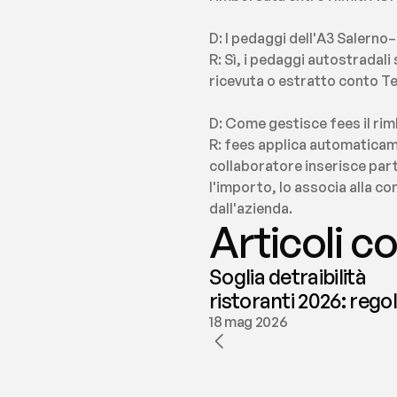
D: I pedaggi dell'A3 Salerno
R: Sì, i pedaggi autostradal
ricevuta o estratto conto Te
D: Come gestisce fees il rim
R: fees applica automaticame
collaboratore inserisce part
l'importo, lo associa alla co
dall'azienda.
Articoli co
Soglia detraibilità
ristoranti 2026: rego
e deducibilità | fees
18 mag 2026