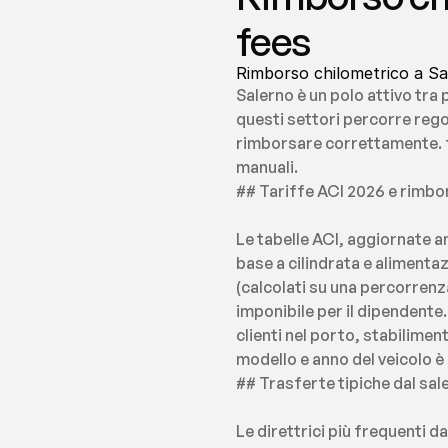
fees
Rimborso chilometrico a Sal
Salerno è un polo attivo tra 
questi settori percorre rego
rimborsare correttamente. fe
manuali.
## Tariffe ACI 2026 e rimbo
Le tabelle ACI, aggiornate a
base a cilindrata e alimentaz
(calcolati su una percorrenz
imponibile per il dipendente.
clienti nel porto, stabiliment
modello e anno del veicolo è 
## Trasferte tipiche dal sal
Le direttrici più frequenti d