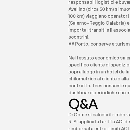
responsabili logistici e buy
Avellino (circa 50 km) si muo
100 km) viaggiano operatori d
(Salerno–Reggio Calabria) e
importa i transiti e li asso
scontrini.
## Porto, conserve e turis
Nel tessuto economico salern
specifico cliente di spedizi
sopralluogo in un hotel dell
chilometrico al cliente o all
contratto. fees consente qu
dashboard periodiche che mo
Q&A
D: Come si calcola il rimbor
R: Si applica la tariffa ACI d
rimborsata entro i limiti AC