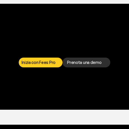
a
t
o
g
l
i
e
r
t
i
q
u
e
s
t
o
p
r
o
b
l
e
m
a
d
a
l
l
o
r
t
o
è
a
t
u
a
d
i
s
p
o
s
i
z
i
o
n
e
p
e
r
r
i
s
o
l
v
e
r
e
q
u
a
l
s
i
a
s
i
p
r
o
b
l
e
m
a
.
S
c
e
g
l
i
i
Inizia con Fees Pro
Prenota una demo
T
r
i
a
l
g
r
a
t
i
s
,
n
e
s
s
u
n
a
c
a
r
t
a
r
i
c
h
i
e
s
t
a
.