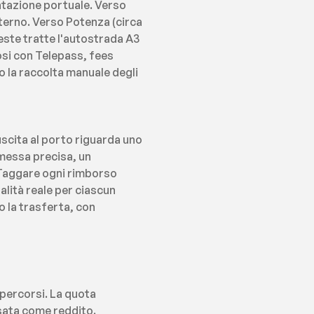
tazione portuale. Verso 
terno. Verso Potenza (circa 
este tratte l'autostrada A3 
si con Telepass, fees 
 la raccolta manuale degli 
cita al porto riguarda uno 
messa precisa, un 
 Taggare ogni rimborso 
lità reale per ciascun 
la trasferta, con 
 percorsi. La quota 
ssata come reddito.