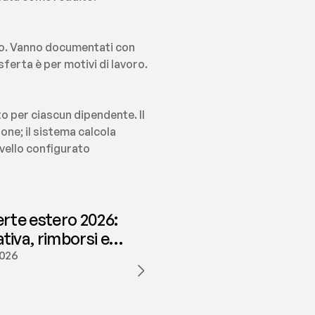
co. Vanno documentati con 
erta è per motivi di lavoro.
o per ciascun dipendente. Il 
e; il sistema calcola 
ivello configurato 
erte estero 2026:
iva, rimborsi e
ione | fees
2026