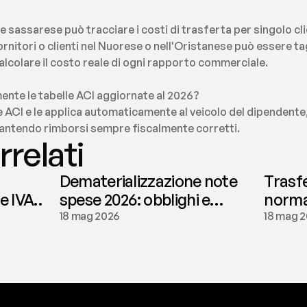
e sassarese può tracciare i costi di trasferta per singolo 
ornitori o clienti nel Nuorese o nell'Oristanese può essere t
calcolare il costo reale di ogni rapporto commerciale.
ente le tabelle ACI aggiornate al 2026?
fe ACI e le applica automaticamente al veicolo del dipendente, 
rantendo rimborsi sempre fiscalmente corretti.
rrelati
Dematerializzazione note
Trasf
le IVA
spese 2026: obblighi e
normat
conservazione | fees
tassaz
18 mag 2026
18 mag 