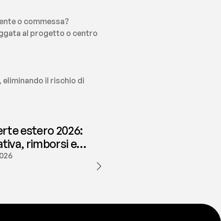
cliente o commessa?
aggata al progetto o centro 
eliminando il rischio di 
erte estero 2026:
iva, rimborsi e
ione | fees
2026