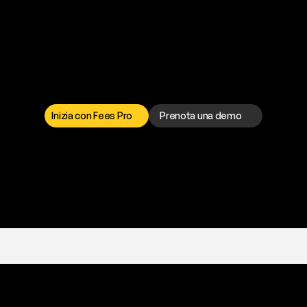
a
t
o
g
l
i
e
r
t
i
q
u
e
s
t
o
p
r
o
b
l
e
m
a
d
a
l
l
o
r
t
o
è
a
t
u
a
d
i
s
p
o
s
i
z
i
o
n
e
p
e
r
r
i
s
o
l
v
e
r
e
q
u
a
l
s
i
a
s
i
p
r
o
b
l
e
m
a
.
S
c
e
g
l
i
i
Inizia con Fees Pro
Prenota una demo
T
r
i
a
l
g
r
a
t
i
s
,
n
e
s
s
u
n
a
c
a
r
t
a
r
i
c
h
i
e
s
t
a
.