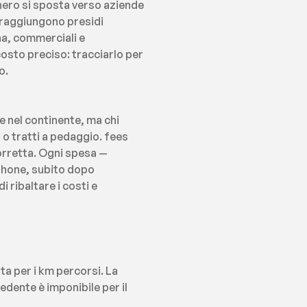
hero si sposta verso aziende 
 raggiungono presidi 
a, commerciali e 
osto preciso: tracciarlo per 
o.
 nel continente, ma chi 
o tratti a pedaggio. fees 
rretta. Ogni spesa — 
phone, subito dopo 
ribaltare i costi e 
ta per i km percorsi. La 
edente è imponibile per il 