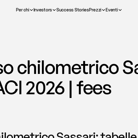
Per chi
Investors
Success Stories
Prezzi
Eventi
 chilometrico Sas
ACI 2026 | fees
lometrico Sassari: tabelle 