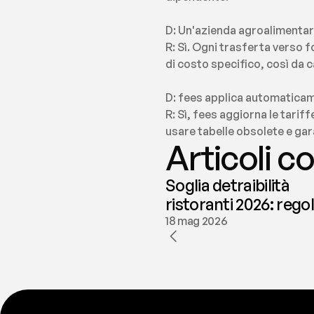
D: Un'azienda agroalimentar
R: Sì. Ogni trasferta verso f
di costo specifico, così da 
D: fees applica automaticam
R: Sì, fees aggiorna le tarif
usare tabelle obsolete e ga
Articoli co
Soglia detraibilità
ristoranti 2026: rego
e deducibilità | fees
18 mag 2026