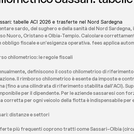
ssari: tabelle ACI 2026 e trasferte nel Nord Sardegna
entare sardo, del sughero e della sanità del Nord Sardegna, 
verso Nuoro, Oristano e Olbia-Tempio. Calcolare correttament
un obbligo fiscale e un'esigenza operativa. fees applica autom
so chilometrico: le regole fiscali
nnualmente, definiscono il costo chilometrico di riferimento 
azione. Il rimborso chilometrico è esente da imposte e contribu
na (fino a una cilindrata di riferimento stabilita dall'ACI). Sup
onibile per il dipendente. Per le aziende sassaresi con forza
ffa corretta per ogni veicolo della flotta è indispensabile per 
ari: distanze e settori
asferte più frequenti coprono tratti come Sassari–Olbia (cir