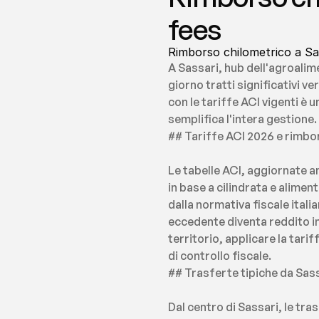
fees
Rimborso chilometrico a Sa
A Sassari, hub dell'agroalim
giorno tratti significativi 
con le tariffe ACI vigenti è 
semplifica l'intera gestione.
## Tariffe ACI 2026 e rimbor
Le tabelle ACI, aggiornate a
in base a cilindrata e aliment
dalla normativa fiscale italia
eccedente diventa reddito imp
territorio, applicare la tari
di controllo fiscale.
## Trasferte tipiche da Sass
Dal centro di Sassari, le tr