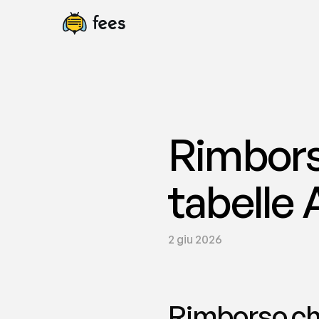
Rimborso
tabelle 
2 giu 2026
Rimborso chi