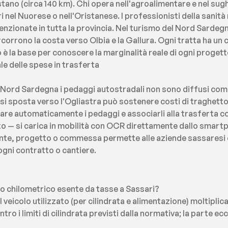
stano (circa 140 km). Chi opera nell'agroalimentare e nel sug
 nel Nuorese o nell'Oristanese. I professionisti della sanità
enzionate in tutta la provincia. Nel turismo del Nord Sardegn
corrono la costa verso Olbia e la Gallura. Ogni tratta ha un c
 la base per conoscere la marginalità reale di ogni progett
le delle spese in trasferta
el Nord Sardegna i pedaggi autostradali non sono diffusi come
 si sposta verso l'Ogliastra può sostenere costi di traghetto 
re automaticamente i pedaggi e associarli alla trasferta co
to — si carica in mobilità con OCR direttamente dallo smart
iente, progetto o commessa permette alle aziende sassaresi di 
ogni contratto o cantiere.
so chilometrico esente da tasse a Sassari?
el veicolo utilizzato (per cilindrata e alimentazione) moltiplica
o i limiti di cilindrata previsti dalla normativa; la parte ecc