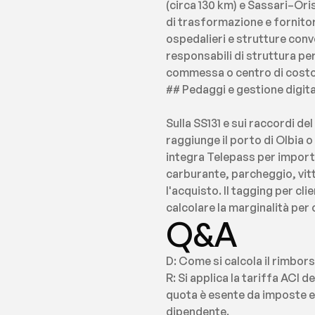
(circa 130 km) e Sassari–Ori
di trasformazione e fornitori
ospedalieri e strutture conv
responsabili di struttura per
commessa o centro di costo è
## Pedaggi e gestione digita
Sulla SS131 e sui raccordi d
raggiunge il porto di Olbia o
integra Telepass per importa
carburante, parcheggio, vit
l'acquisto. Il tagging per cl
calcolare la marginalità per 
Q&A
D: Come si calcola il rimbor
R: Si applica la tariffa ACI d
quota è esente da imposte entr
dipendente.