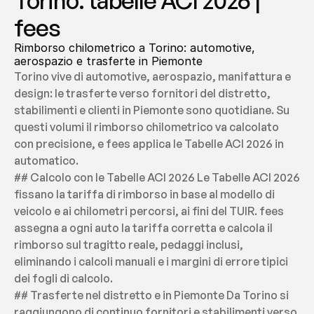
Torino: tabelle ACI 2026 | 
fees
Rimborso chilometrico a Torino: automotive, 
aerospazio e trasferte in Piemonte
Torino vive di automotive, aerospazio, manifattura e 
design: le trasferte verso fornitori del distretto, 
stabilimenti e clienti in Piemonte sono quotidiane. Su 
questi volumi il rimborso chilometrico va calcolato 
con precisione, e fees applica le Tabelle ACI 2026 in 
automatico.
## Calcolo con le Tabelle ACI 2026 Le Tabelle ACI 2026 
fissano la tariffa di rimborso in base al modello di 
veicolo e ai chilometri percorsi, ai fini del TUIR. fees 
assegna a ogni auto la tariffa corretta e calcola il 
rimborso sul tragitto reale, pedaggi inclusi, 
eliminando i calcoli manuali e i margini di errore tipici 
dei fogli di calcolo.
## Trasferte nel distretto e in Piemonte Da Torino si 
raggiungono di continuo fornitori e stabilimenti verso 