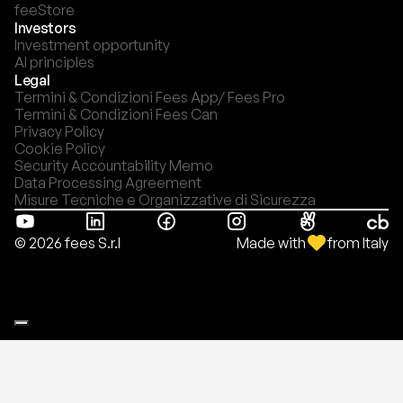
feeStore
Investors
Investment opportunity
AI principles
Legal
Termini & Condizioni Fees App/ Fees Pro
Termini & Condizioni Fees Can
Privacy Policy
Cookie Policy
Security Accountability Memo
Data Processing Agreement
Misure Tecniche e Organizzative di Sicurezza
Made with
from Italy
© 2026 fees S.r.l
Le tue preferenze relative alla privacy
Informativa sulla raccolta