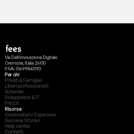
Via Dell'innovazione Digitale
Cremona, Italia 26100
P.IVA: 01699840193
Per chi
Privati & Famiglie
Liberi professionisti
Aziende
Sviluppatori & IT
Prezzi
Risorse
Osservatorio Expenses
Success Stories
Help center
Contatti