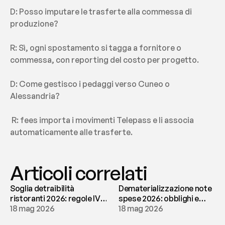
D: Posso imputare le trasferte alla commessa di 
produzione?
R: Sì, ogni spostamento si tagga a fornitore o 
commessa, con reporting del costo per progetto.
D: Come gestisco i pedaggi verso Cuneo o 
Alessandria?
 R: fees importa i movimenti Telepass e li associa 
automaticamente alle trasferte.
Articoli correlati
Soglia detraibilità
Dematerializzazione note
ristoranti 2026: regole IVA
spese 2026: obblighi e
e deducibilità | fees
18 mag 2026
conservazione | fees
18 mag 2026