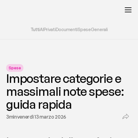
Tutti
AI
Privati
Documenti
Spese
Generali
Spese
Impostare categorie e 
massimali note spese: 
guida rapida
3
min
venerdì 13 marzo 2026