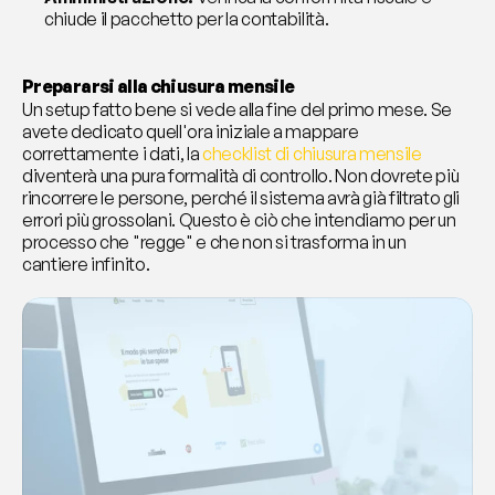
chiude il pacchetto per la contabilità.
Prepararsi alla chiusura mensile 
Un setup fatto bene si vede alla fine del primo mese. Se 
avete dedicato quell'ora iniziale a mappare 
correttamente i dati, la 
checklist di chiusura mensile
diventerà una pura formalità di controllo. Non dovrete più 
rincorrere le persone, perché il sistema avrà già filtrato gli 
errori più grossolani. Questo è ciò che intendiamo per un 
processo che "regge" e che non si trasforma in un 
cantiere infinito.