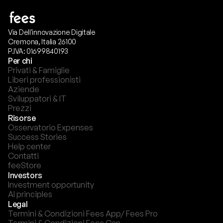
Via Dell'innovazione Digitale
Cremona, Italia 26100
P.IVA: 01699840193
Per chi
Privati & Famiglie
Liberi professionisti
Aziende
Sviluppatori & IT
Prezzi
Risorse
Osservatorio Expenses
Success Stories
Help center
Contatti
feeStore
Investors
Investment opportunity
AI principles
Legal
Termini & Condizioni Fees App/ Fees Pro