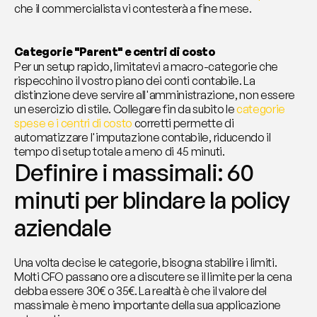
che il commercialista vi contesterà a fine mese.
Categorie "Parent" e centri di costo 
Per un setup rapido, limitatevi a macro-categorie che 
rispecchino il vostro piano dei conti contabile. La 
distinzione deve servire all'amministrazione, non essere 
un esercizio di stile. Collegare fin da subito le 
categorie 
spese e i centri di costo
 corretti permette di 
automatizzare l'imputazione contabile, riducendo il 
tempo di setup totale a meno di 45 minuti.
Definire i massimali: 60 
minuti per blindare la policy 
aziendale
Una volta decise le categorie, bisogna stabilire i limiti. 
Molti CFO passano ore a discutere se il limite per la cena 
debba essere 30€ o 35€. La realtà è che il valore del 
massimale è meno importante della sua applicazione 