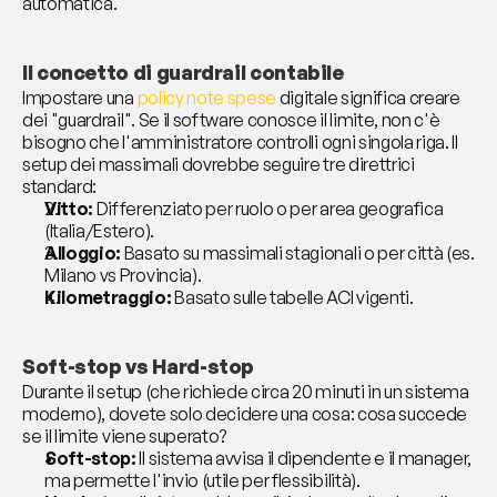
automatica.
Il concetto di guardrail contabile 
Impostare una 
policy note spese
 digitale significa creare 
dei "guardrail". Se il software conosce il limite, non c'è 
bisogno che l'amministratore controlli ogni singola riga. Il 
setup dei massimali dovrebbe seguire tre direttrici 
standard:
Vitto:
 Differenziato per ruolo o per area geografica 
(Italia/Estero).
Alloggio:
 Basato su massimali stagionali o per città (es. 
Milano vs Provincia).
Kilometraggio:
 Basato sulle tabelle ACI vigenti.
Soft-stop vs Hard-stop 
Durante il setup (che richiede circa 20 minuti in un sistema 
moderno), dovete solo decidere una cosa: cosa succede 
se il limite viene superato?
Soft-stop:
 Il sistema avvisa il dipendente e il manager, 
ma permette l'invio (utile per flessibilità).