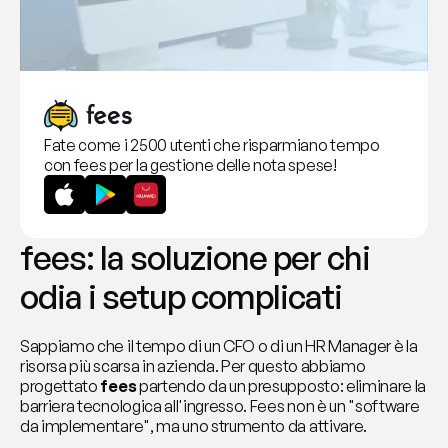
Fate come i 2500 utenti che risparmiano tempo 
con fees per la gestione delle nota spese!
fees: la soluzione per chi 
odia i setup complicati
Sappiamo che il tempo di un CFO o di un HR Manager è la 
risorsa più scarsa in azienda. Per questo abbiamo 
progettato 
fees
 partendo da un presupposto: eliminare la 
barriera tecnologica all'ingresso. Fees non è un "software 
da implementare", ma uno strumento da attivare.