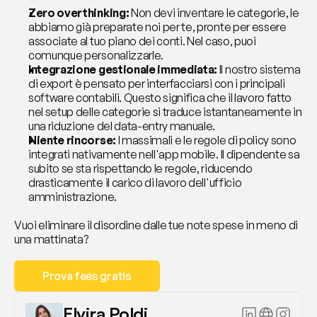
Zero overthinking:
 Non devi inventare le categorie, le 
abbiamo già preparate noi per te, pronte per essere 
associate al tuo piano dei conti. Nel caso, puoi 
comunque personalizzarle.
Integrazione gestionale immediata:
 Il nostro sistema 
di export è pensato per interfacciarsi con i principali 
software contabili. Questo significa che il lavoro fatto 
nel setup delle categorie si traduce istantaneamente in 
una riduzione del data-entry manuale.
Niente rincorse:
 I massimali e le regole di policy sono 
integrati nativamente nell'app mobile. Il dipendente sa 
subito se sta rispettando le regole, riducendo 
drasticamente il carico di lavoro dell'ufficio 
amministrazione.
Vuoi eliminare il disordine dalle tue note spese in meno di 
una mattinata?
Prova fees gratis
Elvira Poldi