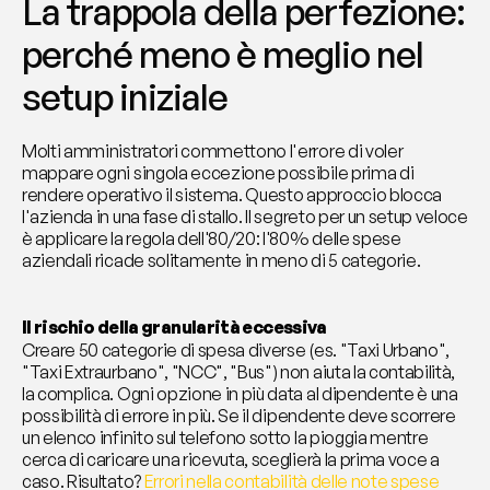
La trappola della perfezione: 
perché meno è meglio nel 
setup iniziale
Molti amministratori commettono l'errore di voler 
mappare ogni singola eccezione possibile prima di 
rendere operativo il sistema. Questo approccio blocca 
l'azienda in una fase di stallo. Il segreto per un setup veloce 
è applicare la regola dell'80/20: l'80% delle spese 
aziendali ricade solitamente in meno di 5 categorie.
Il rischio della granularità eccessiva
Creare 50 categorie di spesa diverse (es. "Taxi Urbano", 
"Taxi Extraurbano", "NCC", "Bus") non aiuta la contabilità, 
la complica. Ogni opzione in più data al dipendente è una 
possibilità di errore in più. Se il dipendente deve scorrere 
un elenco infinito sul telefono sotto la pioggia mentre 
cerca di caricare una ricevuta, sceglierà la prima voce a 
caso. Risultato? 
Errori nella contabilità delle note spese