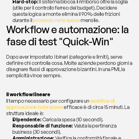
Hard-stop:
 Il sistema blocca il rimborso oltre la soglia 
(utile per il controllo ferreo del budget). Decidere 
questa logica a monte elimina il 90% delle frizioni 
durante il 
processo note spese
 mensile.
Workflow e automazione: la 
fase di test "Quick-Win"
Dopo aver impostato i binari (categorie e limiti), serve 
definire chi controlla cosa. Molte aziende perdono giorni a 
disegnare flussi di approvazione bizantini. In una PMI, la 
semplicità vince sempre.
Il workflow lineare 
Il tempo necessario per configurare un 
workflow di 
approvazione note spese
 efficace è di circa 15 minuti. La 
struttura ideale è:
Dipendente:
 Carica la spesa (10 secondi).
Responsabile di funzione:
 Valuta la pertinenza 
business (30 secondi).
Amministrazione:
 Verifica la conformità fiscale e 