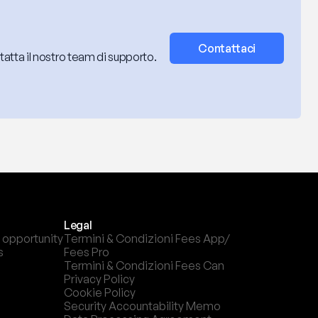
Contattaci
tatta il nostro team di supporto.
Legal
 opportunity
Termini & Condizioni Fees App/ 
s
Fees Pro
Termini & Condizioni Fees Can
Privacy Policy
Cookie Policy
Security Accountability Memo