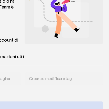
o o hai 
Team è 
 
ccount di 
azioni utili 
agina 
Creare o modificare tag