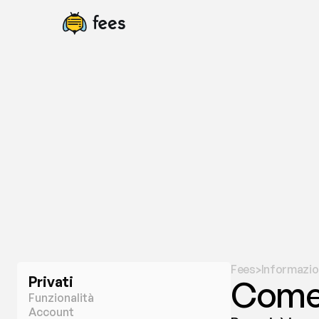
Fees
Informazio
>
Privati
Come 
Funzionalità
Account