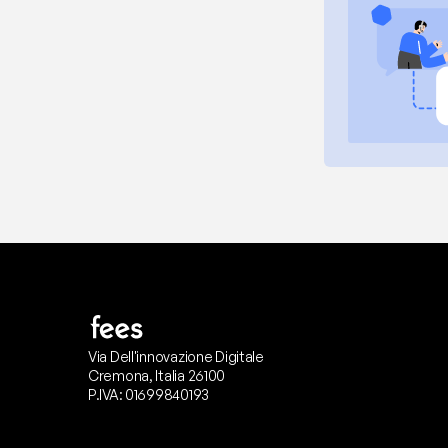
Via Dell'innovazione Digitale
Cremona, Italia 26100
P.IVA: 01699840193