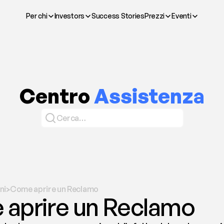
Per chi
Investors
Success Stories
Prezzi
Eventi
Centro 
Assistenza
Cerca…
ni
Come aprire un Reclamo
>
aprire un Reclamo