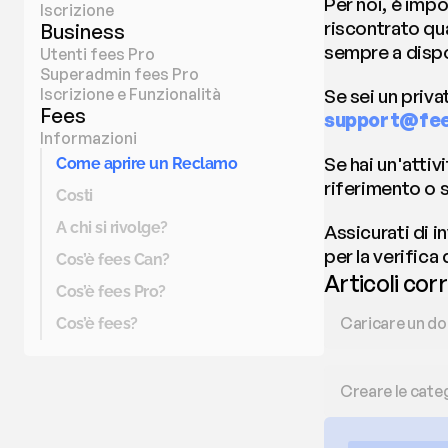
Per noi, è impo
Iscrizione
riscontrato qu
Business
sempre a dispo
Utenti fees Pro
Superadmin fees Pro
Iscrizione e Funzionalità
Fees
support@fee
Informazioni
Se hai un'attiv
Come aprire un Reclamo
riferimento o 
Costi
A chi si rivolge?
Assicurati di i
per la verifica
Cos’è fees Can?
Articoli corr
Cos’è fees Pro?
Caricare un d
Cos’è fees?
Creare le cate