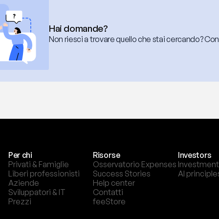
Hai domande?
Non riesci a trovare quello che stai cercando? Con
Per chi
Risorse
Investors
Privati & Famiglie
Osservatorio Expenses
Investment
Liberi professionisti
Success Stories
AI principle
Aziende
Help center
Sviluppatori & IT
Contatti
Prezzi
feeStore