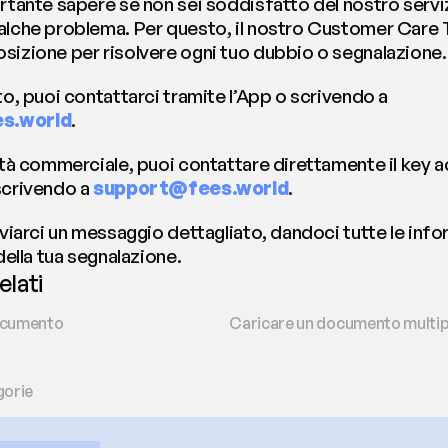
rtante sapere se non sei soddisfatto del nostro servizi
alche problema. Per questo, il nostro Customer Care 
sizione per risolvere ogni tuo dubbio o segnalazione.
Se sei un privato, puoi contattarci tramite l’App o scrivendo a 
s.world
. 
ità commerciale, puoi contattare direttamente il key a
scrivendo a 
support@fees.world
.
nviarci un messaggio dettagliato, dandoci tutte le inform
 della tua segnalazione.
elati
ocumento
Caricare un documento multip
gorie