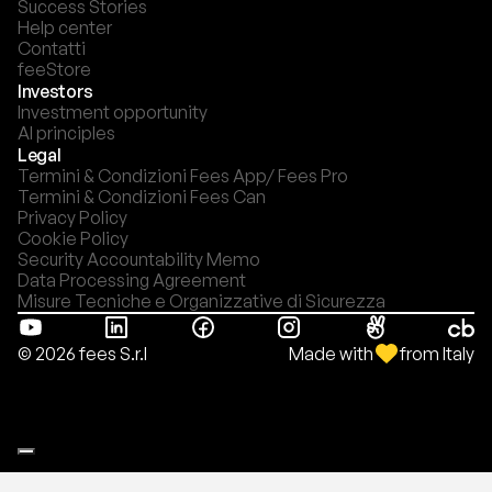
Success Stories
Help center
Contatti
feeStore
Investors
Investment opportunity
AI principles
Legal
Termini & Condizioni Fees App/ Fees Pro
Termini & Condizioni Fees Can
Privacy Policy
Cookie Policy
Security Accountability Memo
Data Processing Agreement
Misure Tecniche e Organizzative di Sicurezza
Made with
from Italy
© 2026 fees S.r.l