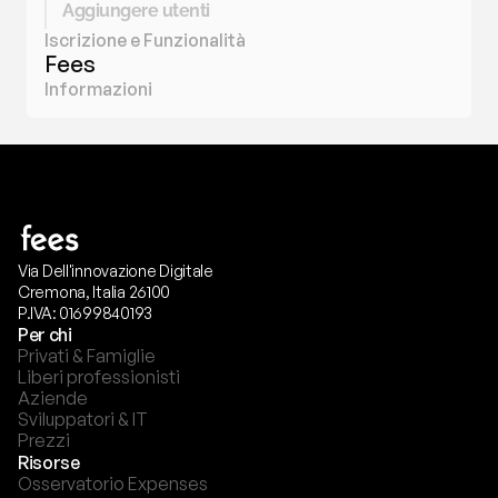
Aggiungere utenti
Iscrizione e Funzionalità
Fees
Informazioni
Via Dell'innovazione Digitale
Cremona, Italia 26100
P.IVA: 01699840193
Per chi
Privati & Famiglie
Liberi professionisti
Aziende
Sviluppatori & IT
Prezzi
Risorse
Osservatorio Expenses